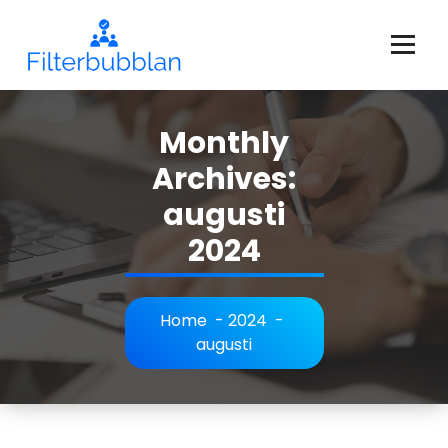
Skip
to
content
Filterbubblan - allt om federationer och enhetsstater!
Monthly
Archives:
augusti
2024
Home
-
2024
-
augusti