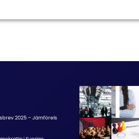
etsbrev 2025 – Jämförels
mokratin i Sverige