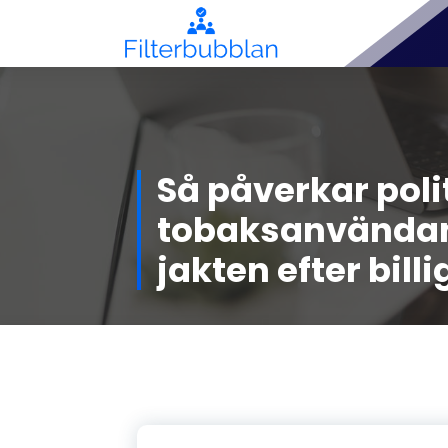
Skip
to
content
Filterbubblan - allt om
federationer och
enhetsstater!
Så påverkar poli
tobaksanvändan
jakten efter bill