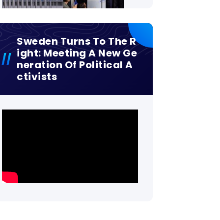
Sweden Turns To The R
Ight: Meeting A New Ge
Neration Of Political A
Ctivists