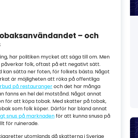
 tobaksanvändandet – och
s
g, har politiken mycket att säga till om. Men
åverkar folk, oftast på ett negativt sätt.
d kan sätta ner foten, för folkets bästa. Något
kat är möjligheten att röka på offentliga
rbud på restauranger
och det har många
an fanns en hel del motstånd. Något annat
n för att köpa tobak. Med skatter på tobak,
obak som folk köper. Därför har bland annat
ligt snus på marknaden
för att kunna snusa på
llt för ruinerade.
 cigaretter utomlands då skatterna i Sverige