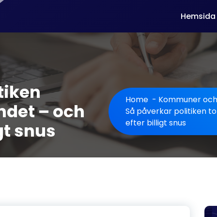
Hemsida
tiken
Home
-
Kommuner och 
det – och
Så påverkar politiken 
efter billigt snus
igt snus