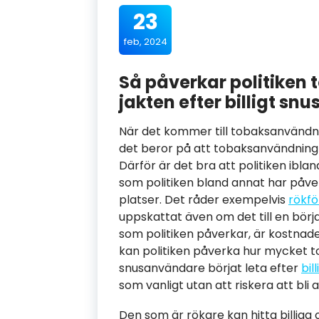
23
feb, 2024
Så påverkar politiken
jakten efter billigt snu
När det kommer till tobaksanvändnin
det beror på att tobaksanvändning p
Därför är det bra att politiken iblan
som politiken bland annat har påver
platser. Det råder exempelvis
rökfö
uppskattat även om det till en börj
som politiken påverkar, är kostnade
kan politiken påverka hur mycket t
snusanvändare börjat leta efter
bil
som vanligt utan att riskera att bli a
Den som är rökare kan hitta billiga