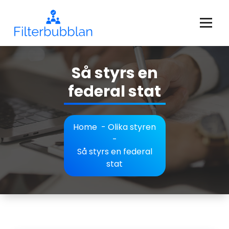
Skip
to
content
Filterbubblan - allt om federationer och enhetsstater!
Så styrs en
federal stat
Home
-
Olika styren
-
Så styrs en federal
stat